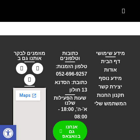
המוצרים שלנו
קטלוג מטבחים פרטיים
קטלוג מטבחים תעשייתים
מידע שימושי
כתובות
מוזמנים לבקר
וטלפונים
אותנו גם ב
דף הבית
טלפון הזמנות:
אודות
052-696-9257
מידע נוסף
כתובת: הסדנא
יצירת קשר
13 חולון
תקנון החנות
שעות הפעילות
שלנו
המשתמש שלי
א'-ה', 18:00 -
08:00
פתח סרגל
אנחנו
גם
בוואצאפ