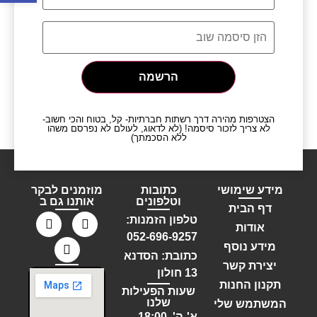
סיסמה
*
הרשמה
הצטרפות מהירה דרך רשתות חברתיות- קל, בטוח והכי חשוב-
זכור אותי
לא צריך לזכור סיסמה! (לא לדאוג, לעולם לא נפרסם משהו
ללא הסכמתך)
התחברות
איפוס סיסמה
מידע שימושי
כתובות
מוזמנים לבקר
וטלפונים
אותנו גם ב
דף הבית
טלפון הזמנות:
אודות
052-696-9257
מידע נוסף
כתובת: הסדנא
יצירת קשר
13 חולון
תקנון החנות
שעות הפעילות
שלנו
המשתמש שלי
א'-ה', 18:00 -