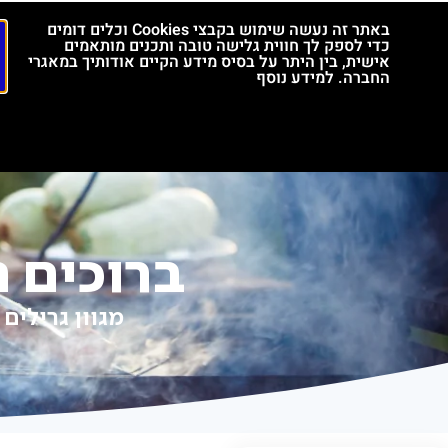
באתר זה נעשה שימוש בקבצי Cookies וכלים דומים
יצירת קשר
דף הבית
אודות
המוצרים שלנו
כדי לספק לך חווית גלישה טובה ותכנים מותאמים
אישית, בין היתר על בסיס מידע הקיים אודותיך במאגרי
דף הבית
אודות
המוצרים שלנו
קטלוג מטבח
החברה. למידע נוסף
יצירת קשר
קטלוג מטבחים תעשייתים
סרטונים
בלוג
יצירת
ברוכים 
מגוון גרילים