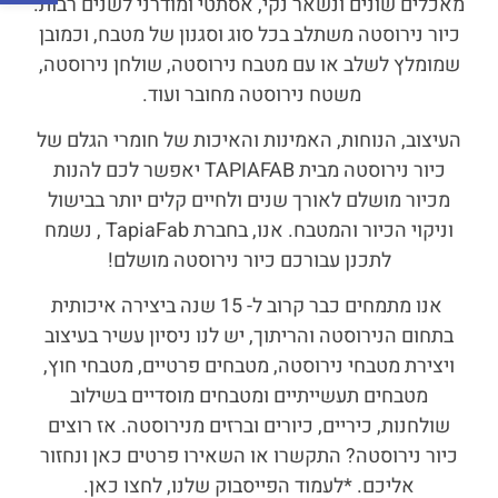
מאכלים שונים ונשאר נקי, אסתטי ומודרני לשנים רבות.
כיור נירוסטה משתלב בכל סוג וסגנון של מטבח, וכמובן
שמומלץ לשלב או עם מטבח נירוסטה, שולחן נירוסטה,
משטח נירוסטה מחובר ועוד.
העיצוב, הנוחות, האמינות והאיכות של חומרי הגלם של
כיור נירוסטה מבית TAPIAFAB יאפשר לכם להנות
מכיור מושלם לאורך שנים ולחיים קלים יותר בבישול
וניקוי הכיור והמטבח. אנו, בחברת TapiaFab , נשמח
לתכנן עבורכם כיור נירוסטה מושלם!
אנו מתמחים כבר קרוב ל- 15 שנה ביצירה איכותית
בתחום הנירוסטה והריתוך, יש לנו ניסיון עשיר בעיצוב
ויצירת מטבחי נירוסטה, מטבחים פרטיים, מטבחי חוץ,
מטבחים תעשייתיים ומטבחים מוסדיים בשילוב
שולחנות, כיריים, כיורים וברזים מנירוסטה. אז רוצים
כיור נירוסטה? התקשרו או השאירו פרטים כאן ונחזור
אליכם. *לעמוד הפייסבוק שלנו, לחצו כאן.