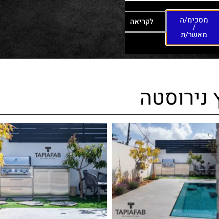
מסכימ/ה
לקריאה
/
מאשר/ת
 נירוסטה