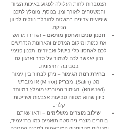
הצטברות לחות העלולה לפגוע באיכות הציוד
והמשטחים לאורך זמן. בנוסף, מומלץ לתכנן
שיפועים עדינים במשטח להובלת נוזלים לכיוון
הניקוז.
תכנון פנים ואחסון מותאם –
הגדירו מראש
את כמות ומיקום המדפים והארונות הנדרשים
לכם לאחסון כלי בישול ואביזרים. תכנון פנימי
נכון יאפשר לכם לשמור על סדר וארגון גם
בסביבה החיצונית.
בחירת רמת הגימור –
ניתן לבחור בין גימור
מט (Satin), מבריק (Mirror) או מוברש
(Brushed). הגימור המוברש מומלץ במיוחד
כיוון שהוא מסווה טביעות אצבעות ושריטות
קלות.
שילוב מוצרים משלימים –
ודאו שאתם
בוחרים מוצרי נירוסטה תואמים כמו ברז עמיד,
ומנגלים מנירוסטה המותאמים למבנה המטבח.